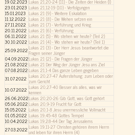
19.02.2023
Lukas 21,20-24 (11) - Die Zeiten der Heiden (I)
23.01.2023
Lukas 21,12-19 (10) - Verfolgungen
15.01.2023
Lukas 21 (9) - Weitere Eskalation
11.12.2022
Lukas 21 (8) - Die Wehen setzen ein
27.11.2022
Lukas 21 (7) - Verführung und Krieg
20.11.2022
Lukas 21 (6) - Verführung
06.11.2022
Lukas 21 (5) - Wo stehen wir heute? (Teil 2)
30.10.2022
Lukas 21 (4) - Wo stehen wir heute? (Teil 1)
Lukas 21 (3) - Der Herr Jesus beantwortet die
25.09.2022
Fragen seiner Jünger
04.09.2022
Lukas 21 (2) - Die Fragen der Jünger
21.08.2022
Lukas 21 Der Weg der Jünger Jesu ans Ziel
07.08.2022
Lukas 21,1-4 Das ganze Leben gegeben
Lukas 20,27-47 Auferstehung: zum Leben oder
31.07.2022
zum Gericht
Lukas 20,27-40 Besser als alles, was wir
10.07.2022
kennen
26.06.2022
Lukas 20,20-26 Gib Gott, was Gott gehört
05.06.2022
Lukas 20,9-19 Frucht für Gott
15.05.2022
Lukas 20,1-8 Jesu unermessliche Vollmacht
01.05.2022
Lukas 19,45-48 Gottes Tempel
10.04.2022
Lukas 19,28-44 Der Tag Jerusalems
Lukas 19,11-27 Christen gehören ihrem Herrn
27.03.2022
und leben für ihren Herrn (4)