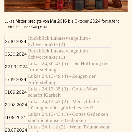
Lukas Matter predigte von Mai 2016 bis Oktober 2024 fortlaufend
über das Lukasevangelium.
Rückblick Lukasevangelium -
27.10.2024
Schwerpunkte (2)
Rückblick Lukasevangelium -
06.10.2024
Schwerpunkte (1)
Lukas 24,36-43 (5) - Die Hoffnung der
22.09.2024
Auferstehung
Lukas 24,13-49 (4) - Zeugen der
15.09.2024
Auferstehung
Lukas 24,13-35 (3) - Gottes Wort
01.09.2024
schafft Klarheit
Lukas 24,13-43 (2) - Menschliche
25.08.2024
Lösungen oder göttliches Heil?
Lukas 24,13-43 (1) - Gottes Gedanken
11.08.2024
sind nicht unsere Gedanken
Lukas 24,1-12 (2) - Wenn Träume wahr
28.07.2024