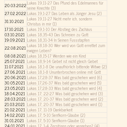
Lukas 19,11-27 Das Pfund des Edelmannes für
20.03.2022
seine Knechte (3)
27.02.2022
Lukas 19,1-27 Das Leben als Jünger Jesu (2)
Lukas 19,11-27 Nicht mehr ich, sondern
31.10.2021
Christus in mir (1)
17.10.2021
Lukas 19,1-10 Der Abstieg des Zachäus
03.10.2021
Lukas 18,35-43 Das Schreien zu Gott
19.09.2021
Lukas 18,31-34 In Seinen Fussstapfen
Lukas 18,18-30 Wer wird von Gott errettet zum
22.08.2021
ewigen Leben?
08.08.2021
Lukas 18,15-17 Werden wie ein Kind
25.07.2021
Lukas 18,9-14 Gebet ist nicht gleich Gebet
11.07.2021
Lukas 18,1-8 Die unaufhörlich bittende Witwe (2)
27.06.2021
Lukas 18,1-8 Ununterbrochen online mit Gott
20.06.2021
Lukas 17,28-37 Was bald geschehen wird (6)
30.05.2021
Lukas 17,26-37 Was bald geschehen wird (5)
23.05.2021
Lukas 17,28-33 Was bald geschehen wird (4)
18.04.2021
Lukas 17, 22-27 Was bald geschehen wird (3)
28.03.2021
Lukas 17, 20-37 Was bald geschehen wird (2)
21.03.2021
Lukas 17, 20-37 Was bald geschehen wird (1)
21.02.2021
Lukas 17, 11-19 Dankbarkeit
14.02.2021
Lukas 17, 5-10 Senfkorn-Glaube (2)
31.01.2021
Lukas 17, 5-10 Senfkorn-Glaube (1)
24.01.2021
Lukas 17, 1-4 Zerstören oder vergeben? (4)