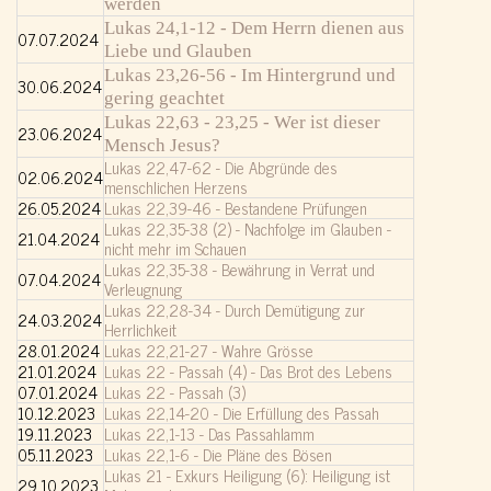
werden
Lukas 24,1-12 - Dem Herrn dienen aus
07.07.2024
Liebe und Glauben
Lukas 23,26-56 - Im Hintergrund und
30.06.2024
gering geachtet
Lukas 22,63 - 23,25 - Wer ist dieser
23.06.2024
Mensch Jesus?
Lukas 22,47-62 - Die Abgründe des
02.06.2024
menschlichen Herzens
26.05.2024
Lukas 22,39-46 - Bestandene Prüfungen
Lukas 22,35-38 (2) - Nachfolge im Glauben -
21.04.2024
nicht mehr im Schauen
Lukas 22,35-38 - Bewährung in Verrat und
07.04.2024
Verleugnung
Lukas 22,28-34 - Durch Demütigung zur
24.03.2024
Herrlichkeit
28.01.2024
Lukas 22,21-27 - Wahre Grösse
21.01.2024
Lukas 22 - Passah (4) - Das Brot des Lebens
07.01.2024
Lukas 22 - Passah (3)
10.12.2023
Lukas 22,14-20 - Die Erfüllung des Passah
19.11.2023
Lukas 22,1-13 - Das Passahlamm
05.11.2023
Lukas 22,1-6 - Die Pläne des Bösen
Lukas 21 - Exkurs Heiligung (6): Heiligung ist
29.10.2023