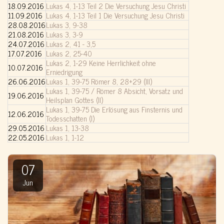
18.09.2016
Lukas 4, 1-13 Teil 2 Die Versuchung Jesu Christi
11.09.2016
Lukas 4, 1-13 Teil 1 Die Versuchung Jesu Christi
28.08.2016
Lukas 3, 9-38
21.08.2016
Lukas 3, 3-9
24.07.2016
Lukas 2, 41 - 3,5
17.07.2016
Lukas 2, 25-40
Lukas 2, 1-29 Keine Herrlichkeit ohne
10.07.2016
Erniedrigung
26.06.2016
Lukas 1, 39-75 Römer 8, 28+29 (III)
Lukas 1, 39-75 / Römer 8 Absicht, Vorsatz und
19.06.2016
Heilsplan Gottes (II)
Lukas 1, 39-75 Die Erlösung aus Finsternis und
12.06.2016
Todesschatten (I)
29.05.2016
Lukas 1, 13-38
22.05.2016
Lukas 1, 1-12
07
Jun