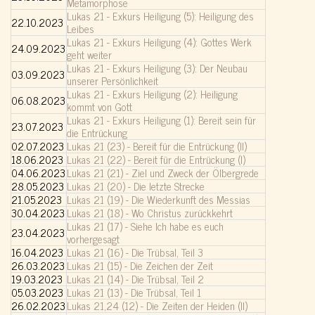
Metamorphose
Lukas 21 - Exkurs Heiligung (5): Heiligung des
22.10.2023
Leibes
Lukas 21 - Exkurs Heiligung (4): Gottes Werk
24.09.2023
geht weiter
Lukas 21 - Exkurs Heiligung (3): Der Neubau
03.09.2023
unserer Persönlichkeit
Lukas 21 - Exkurs Heiligung (2): Heiligung
06.08.2023
kommt von Gott
Lukas 21 - Exkurs Heiligung (1): Bereit sein für
23.07.2023
die Entrückung
02.07.2023
Lukas 21 (23) - Bereit für die Entrückung (II)
18.06.2023
Lukas 21 (22) - Bereit für die Entrückung (I)
04.06.2023
Lukas 21 (21) - Ziel und Zweck der Ölbergrede
28.05.2023
Lukas 21 (20) - Die letzte Strecke
21.05.2023
Lukas 21 (19) - Die Wiederkunft des Messias
30.04.2023
Lukas 21 (18) - Wo Christus zurückkehrt
Lukas 21 (17) - Siehe Ich habe es euch
23.04.2023
vorhergesagt
16.04.2023
Lukas 21 (16) - Die Trübsal, Teil 3
26.03.2023
Lukas 21 (15) - Die Zeichen der Zeit
19.03.2023
Lukas 21 (14) - Die Trübsal, Teil 2
05.03.2023
Lukas 21 (13) - Die Trübsal, Teil 1
26.02.2023
Lukas 21,24 (12) - Die Zeiten der Heiden (II)